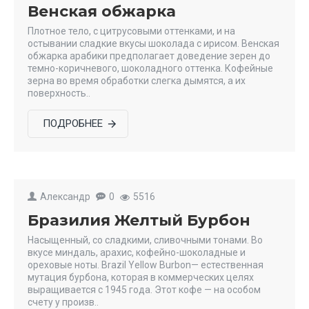
Венская обжарка
Плотное тело, с цитрусовыми оттенками, и на
остывании сладкие вкусы шоколада с ирисом. Венская
обжарка арабики предполагает доведение зерен до
темно-коричневого, шоколадного оттенка. Кофейные
зерна во время обработки слегка дымятся, а их
поверхность..
ПОДРОБНЕЕ
Александр
0
5516
Бразилия Желтый Бурбон
Насыщенный, со сладкими, сливочными тонами. Во
вкусе миндаль, арахис, кофейно-шоколадные и
ореховые ноты. Brazil Yellow Burbon— естественная
мутация бурбона, которая в коммерческих целях
выращивается с 1945 года. Этот кофе — на особом
счету у произв..